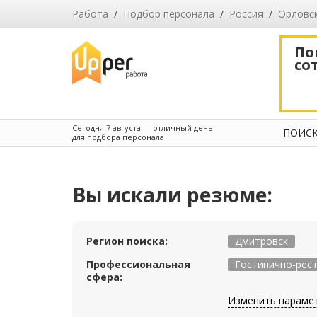
Работа
/
Подбор персонала
/
Россия
/
Орловс
По
со
Сегодня
7 августа
— отличный день
ПОИСК
для подбора персонала
Вы искали резюме:
Регион поиска:
Дмитровск
Профессиональная
Гостинично-рес
сфера:
Изменить параме