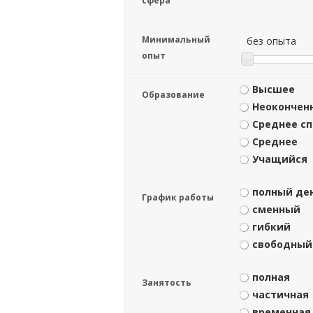
сфера
Минимальный
без опыта
опыт
Высшее
Образование
Неокончен
Среднее с
Среднее
Учащийся
полный де
График работы
сменный
гибкий
свободный
полная
Занятость
частичная
временная