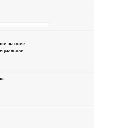
ное высшее
пециальное
нь