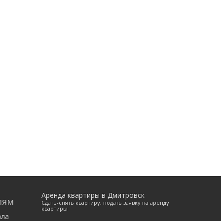
Аренда квартиры в Дмитровск
лям
Сдать-снять квартиру, подать заявку на аренду
квартиры
ала