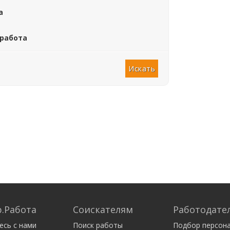
а
 работа
.Работа
Соискателям
Работодате
есь с нами
Поиск работы
Подбор персон