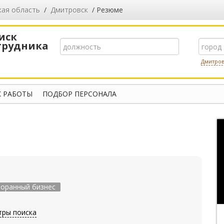
кая область
/
Дмитровск
/ Резюме
иск
трудника
Дмитро
 РАБОТЫ
ПОДБОР ПЕРСОНАЛА
торанный бизнес
тры поиска