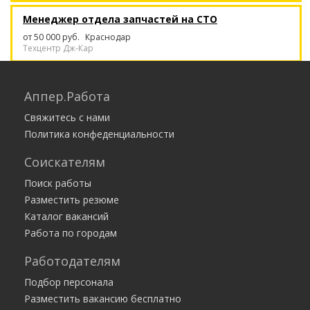
Менеджер отдела запчастей на СТО
от 50 000 руб.
Краснодар
Техцентр Дж-Кар
Клинер
Аппер.Работа
Москва
Клининг-сервис CleanON
Свяжитесь с нами
Политика конфеденциальности
Диспетчер в офис - высокооплачиваемая
работа - 200 тысяч в месяц
Соискателям
от 200 000 руб.
Москва
ИП Макарова Анна Леонидовна
Поиск работы
Разместить резюме
Каталог вакансий
Работа по городам
Работодателям
Подбор персонала
Разместить вакансию бесплатно