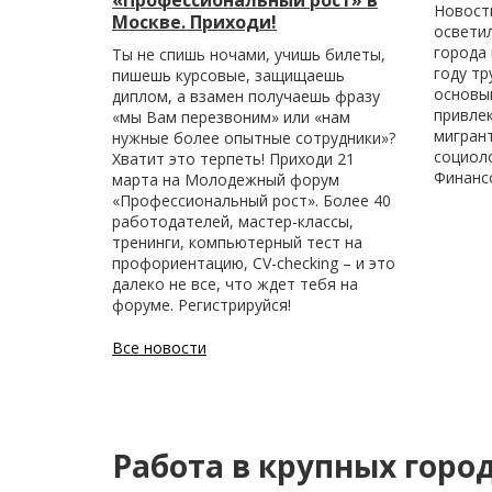
Новост
Москве. Приходи!
осветил
города 
Ты не спишь ночами, учишь билеты,
году тр
пишешь курсовые, защищаешь
основыв
диплом, а взамен получаешь фразу
привле
«мы Вам перезвоним» или «нам
мигран
нужные более опытные сотрудники»?
социол
Хватит это терпеть! Приходи 21
Финанс
марта на Молодежный форум
«Профессиональный рост». Более 40
работодателей, мастер-классы,
тренинги, компьютерный тест на
профориентацию, CV-checking – и это
далеко не все, что ждет тебя на
форуме. Регистрируйся!
Все новости
Работа в крупных горо