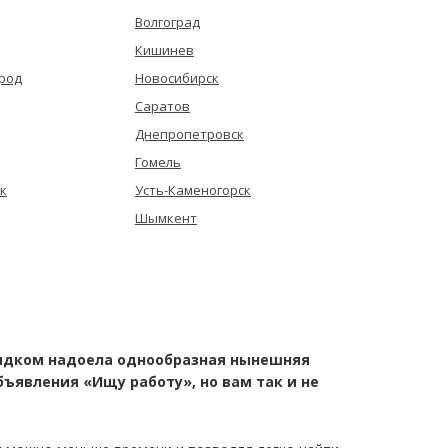
Волгоград
Кишинев
род
Новосибирск
Саратов
Днепропетровск
Гомель
к
Усть-Каменогорск
Шымкент
орядком надоела однообразная нынешняя
бъявления «Ищу работу», но вам так и не