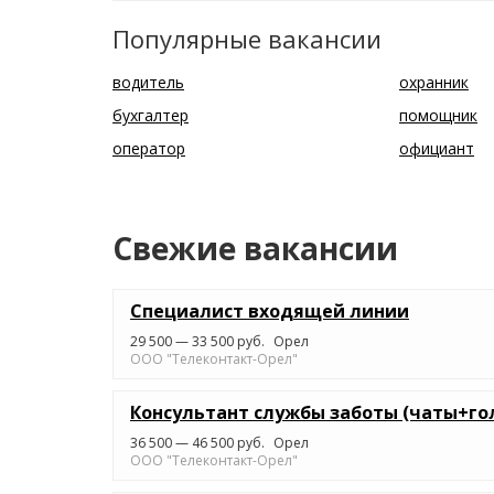
Популярные вакансии
водитель
охранник
бухгалтер
помощник
оператор
официант
Cвежие вакансии
Специалист входящей линии
29 500 — 33 500 руб.
Орел
ООО "Телеконтакт-Орел"
Консультант службы заботы (чаты+го
36 500 — 46 500 руб.
Орел
ООО "Телеконтакт-Орел"