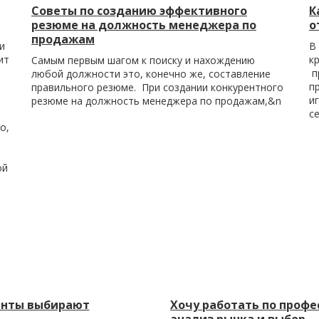
Советы по созданию эффективного
К
резюме на должность менеджера по
о
продажам
и
В
ит
к
Самым первым шагом к поиску и нахождению
п
любой должности это, конечно же, составление
п
правильного резюме. При создании конкурентного
и
резюме на должность менеджера по продажам,&n
с
о,
ой
нты выбирают
Хочу работать по профе
анализ рынка и выбор