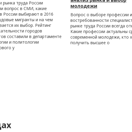
и рынка труда России
молодежи
и вопрос в СМИ, какие
в России выбирают в 2016
Вопрос о выборе профессии и
удовые мигранты и на чем
востребованности специалис
ается их выбор. Рейтинг
рынке труда России всегда от
кательности городов
Какие профессии актуальны с
тов составили в департаменте
современной молодежи, кто 
огии и политологии
получить высшее о
ового у
дах