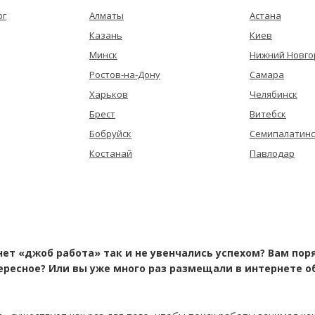
рг
Алматы
Астана
Казань
Киев
Минск
Нижний Новго
Ростов-на-Дону
Самара
Харьков
Челябинск
Брест
Витебск
Бобруйск
Семипалатинс
Костанай
Павлодар
нет «джоб работа» так и не увенчались успехом? Вам п
тересное? Или вы уже много раз размещали в интернете о