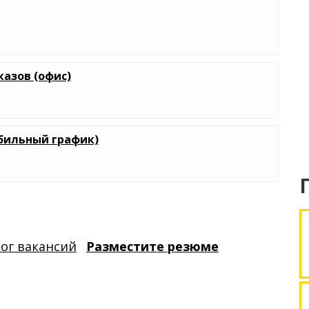
казов (офис)
бильный график)
лог вакансий
Разместите резюме