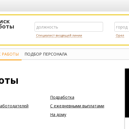
иск
боты
Специалист входящей линии
Орел
 РАБОТЫ
ПОДБОР ПЕРСОНАЛА
боты
Подработка
работодателей
С ежедневными выплатами
На дому