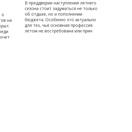
В преддверии наступления летнего
сезона стоит задуматься не только
об отдыхе, но и пополнении
 о
бюджета. Особенно это актуально
тов на
для тех, чья основная профессия
крыт.
летом не востребована или прин
реди
хочет