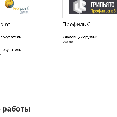
oint
Профиль C
 покупатель
Кладовщик-грузчик
Москва
 покупатель
ь
е работы