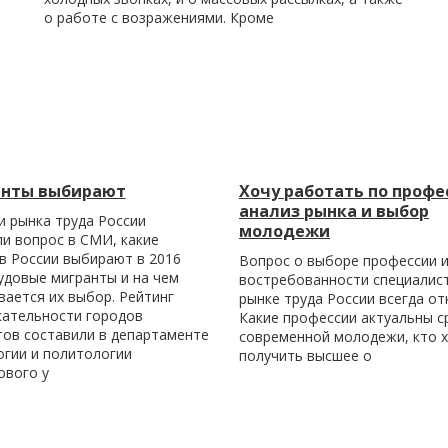
о работе с возражениями. Кроме
нты выбирают
Хочу работать по профе
анализ рынка и выбор
и рынка труда России
молодежи
и вопрос в СМИ, какие
в России выбирают в 2016
Вопрос о выборе профессии и
удовые мигранты и на чем
востребованности специалис
ается их выбор. Рейтинг
рынке труда России всегда от
кательности городов
Какие профессии актуальны с
тов составили в департаменте
современной молодежи, кто 
огии и политологии
получить высшее о
ового у