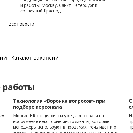
и работы: Москву, Санкт-Петербург и
солнечный Краснод
Все новости
сий
Каталог вакансий
е работы
Технология «Воронка вопросов» при
О
подборе персонала
с
се
Многие HR-специалисты уже давно взяли на
Н
вооружение некоторые инструменты, которые
п
менеджеры используют в продажах. Речь идет и о
п
холодных звонках, и о массовых рассылках, а также