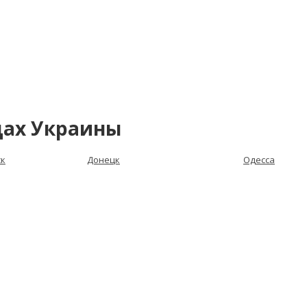
дах Украины
ск
Донецк
Одесса