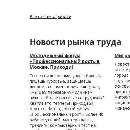
Все статьи о работе
Новости рынка труда
Молодёжный форум
Мигра
«Профессиональный рост» в
Новост
Москве. Приходи!
осветил
города 
Ты не спишь ночами, учишь билеты,
году тр
пишешь курсовые, защищаешь
основыв
диплом, а взамен получаешь фразу
привле
«мы Вам перезвоним» или «нам
мигран
нужные более опытные сотрудники»?
социол
Хватит это терпеть! Приходи 21
Финанс
марта на Молодежный форум
«Профессиональный рост». Более 40
работодателей, мастер-классы,
тренинги, компьютерный тест на