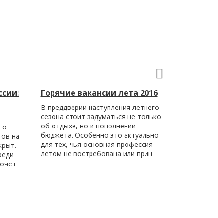
ссии:
Горячие вакансии лета 2016
В преддверии наступления летнего
сезона стоит задуматься не только
об отдыхе, но и пополнении
 о
бюджета. Особенно это актуально
тов на
для тех, чья основная профессия
крыт.
летом не востребована или прин
реди
хочет