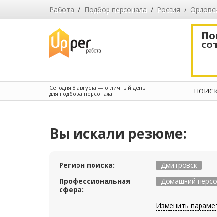
Работа
/
Подбор персонала
/
Россия
/
Орловс
По
со
Сегодня
8 августа
— отличный день
ПОИСК
для подбора персонала
Вы искали резюме:
Регион поиска:
Дмитровск
Профессиональная
Домашний персо
сфера:
Изменить параме