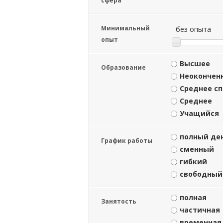
сфера
Минимальный
без опыта
опыт
Высшее
Образование
Неокончен
Среднее с
Среднее
Учащийся
полный де
График работы
сменный
гибкий
свободный
полная
Занятость
частичная
временная