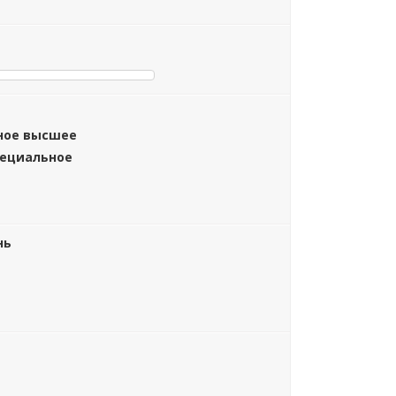
ное высшее
пециальное
нь