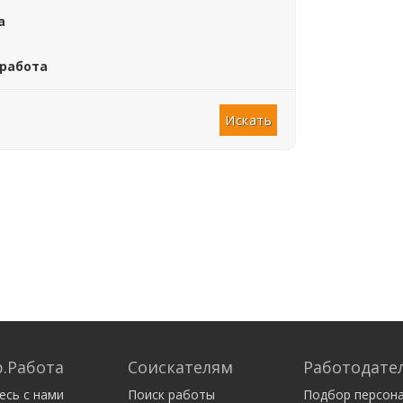
а
 работа
.Работа
Соискателям
Работодате
есь с нами
Поиск работы
Подбор персон