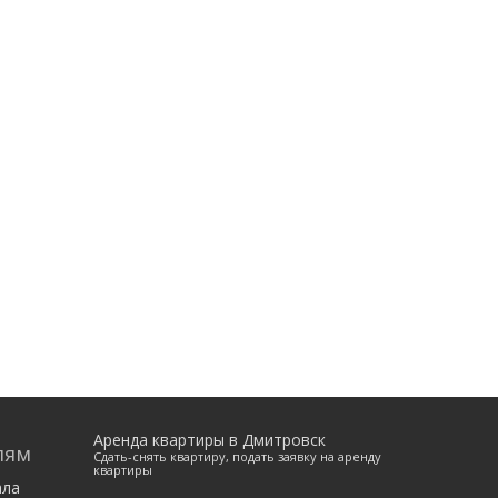
Аренда квартиры в Дмитровск
лям
Сдать-снять квартиру, подать заявку на аренду
квартиры
ала