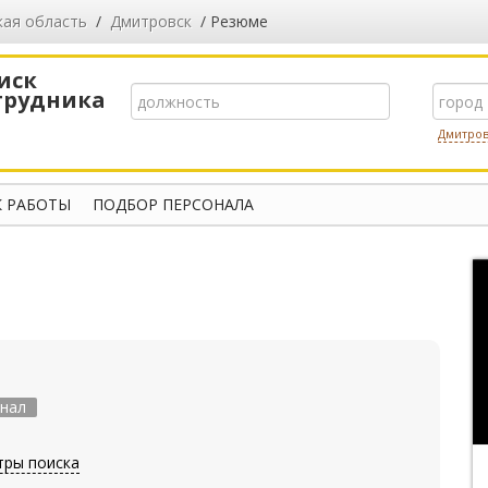
кая область
/
Дмитровск
/ Резюме
иск
трудника
Дмитро
 РАБОТЫ
ПОДБОР ПЕРСОНАЛА
нал
тры поиска