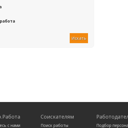
а
 работа
.Работа
Соискателям
Работодате
есь с нами
Поиск работы
Подбор персон