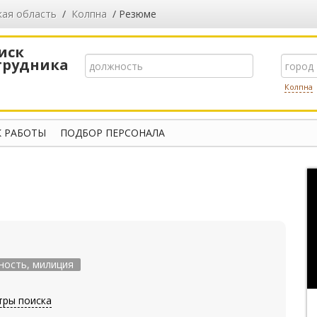
кая область
/
Колпна
/ Резюме
иск
трудника
Колпна
 РАБОТЫ
ПОДБОР ПЕРСОНАЛА
ность, милиция
тры поиска