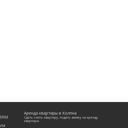
Аренда квартиры в Колпна
лям
Сдать-снять квартиру, подать заявку на аренду
квартиры
ала