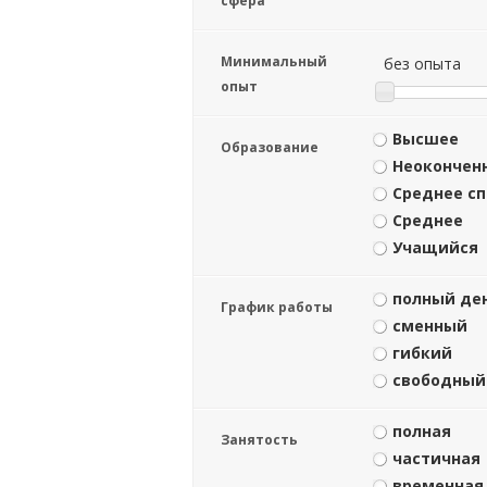
сфера
Минимальный
без опыта
опыт
Высшее
Образование
Неокончен
Среднее с
Среднее
Учащийся
полный де
График работы
сменный
гибкий
свободный
полная
Занятость
частичная
временная