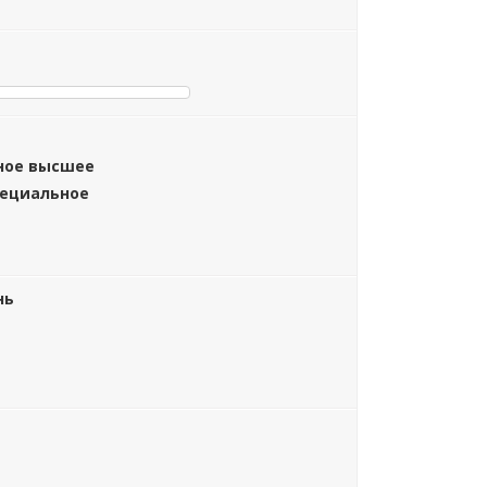
ное высшее
пециальное
нь