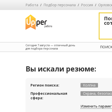
Работа
/
Подбор персонала
/
Россия
/
Орловс
По
со
Сегодня
7 августа
— отличный день
ПОИСК
для подбора персонала
Вы искали резюме:
Регион поиска:
Колпна
Профессиональная
Охрана, безопас
сфера:
Изменить параме