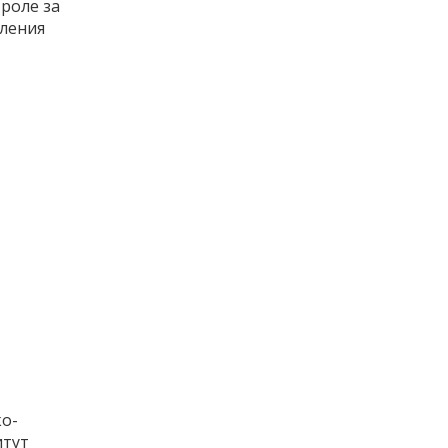
троле за
ления
о-
итут