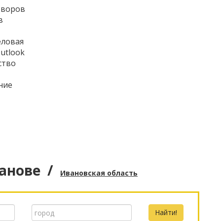
оворов
в
еловая
utlook
ство
ние
анове
/
Ивановская область