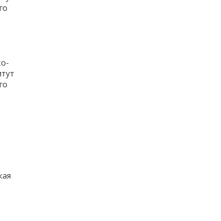
го
о-
итут
го
кая