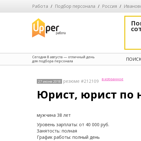
Работа
/
Подбор персонала
/
Россия
/
Иванов
По
со
Сегодня
8 августа
— отличный день
ПОИСК
для подбора персонала
в избранное
резюме #212109
27 июня 2018
Юрист, юрист по
мужчина 38 лет
Уровень зарплаты: от 40 000 руб.
Занятость: полная
График работы: полный день