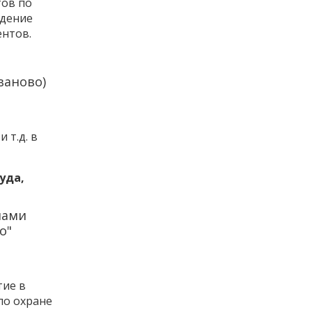
тов по
ждение
ентов.
ваново)
 т.д. в
уда,
лами
о"
тие в
по охране