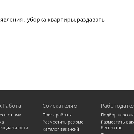
ъявления , уборка квартиры,раздавать
.Работа
Соискателям
Работодате
есь с нами
Поиск работы
Подбор персон
ка
Разместить резюме
Разместить вак
енциальности
бесплатно
Каталог вакансий