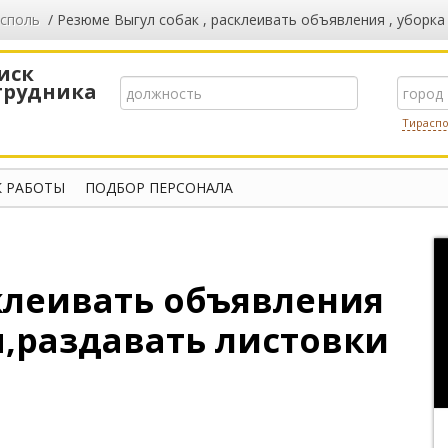
споль
/ Резюме Выгул собак , расклеивать объявления , уборка
иск
трудника
Тирасп
 РАБОТЫ
ПОДБОР ПЕРСОНАЛА
склеивать объявления
ы,раздавать листовки