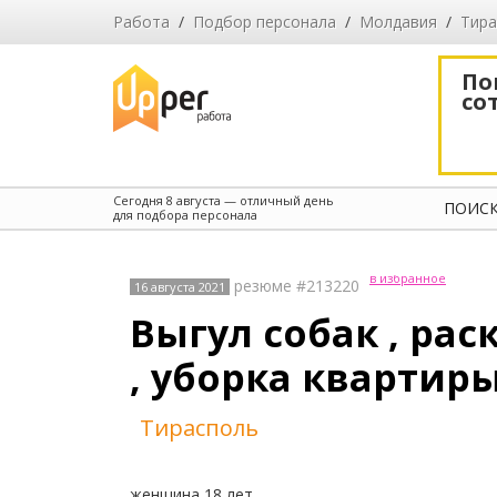
Работа
/
Подбор персонала
/
Молдавия
/
Тира
По
со
Сегодня
8 августа
— отличный день
ПОИСК
для подбора персонала
в избранное
резюме #213220
16 августа 2021
Выгул собак , ра
, уборка квартир
Тирасполь
женщина 18 лет