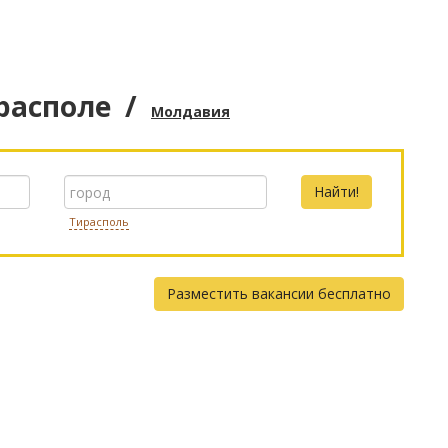
располе
/
Молдавия
Тирасполь
Разместить вакансии бесплатно