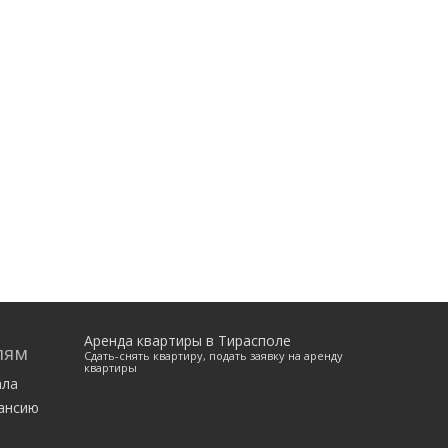
Аренда квартиры в Тирасполе
лям
Сдать-снять квартиру, подать заявку на аренду
квартиры
ала
ансию