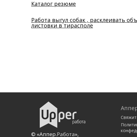
Каталог резюме
Работа выгул собак , расклеивать об
листовки в тирасполе
Аппер
Свяжит
Полити
конфед
© «Аппер.
Работа
»,