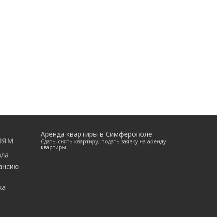
Аренда квартиры в Симферополе
лям
Сдать-снять квартиру, подать заявку на аренду
квартиры
ала
ансию
ка
е