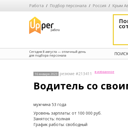
Работа
/
Подбор персонала
/
Россия
/
Крым А
По
со
Сегодня
8 августа
— отличный день
ПОИСК
для подбора персонала
в избранное
резюме #213411
16 января 2023
Водитель со свои
мужчина 53 года
Уровень зарплаты: от 100 000 руб.
Занятость: полная
График работы: свободный