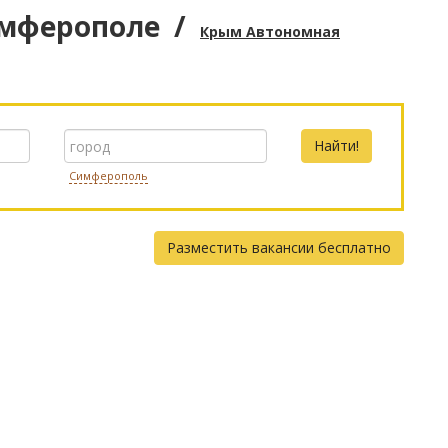
имферополе
/
Крым Автономная
Симферополь
Разместить вакансии бесплатно