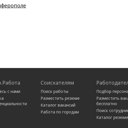
имферополе
.Работа
Соискателям
Работодате
есь с нами
Поиск работы
Подбор персон
ка
Разместить резюме
Разместить вак
енциальности
бесплатно
Каталог вакансий
Поиск сотрудни
Работа по городам
Каталог резюм