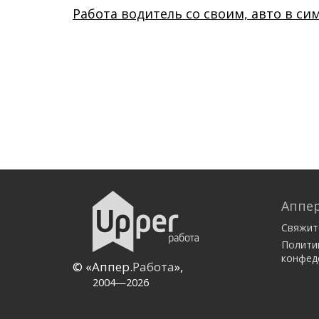
Работа водитель со своим, авто в с
Аппер
Свяжит
Полити
конфед
© «Аппер.
Работа
»,
2004—2026