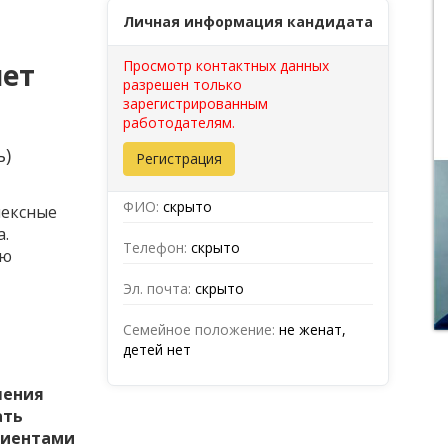
Личная информация кандидата
лет
Просмотр контактных данных
разрешен только
зарегистрированным
работодателям.
ь)
Регистрация
ФИО:
скрыто
лексные
а.
Телефон:
скрыто
ую
Эл. почта:
скрыто
Семейное положение:
не женат,
детей нет
шения
ать
лиентами