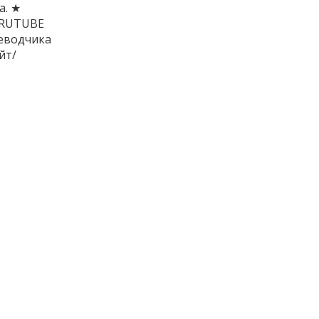
а. ★
/RUTUBE
реводчика
йт/