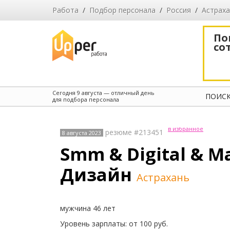
Работа
/
Подбор персонала
/
Россия
/
Астраха
По
со
Сегодня
9 августа
— отличный день
ПОИСК
для подбора персонала
в избранное
резюме #213451
8 августа 2023
Smm & Digital & M
Дизайн
Астрахань
мужчина 46 лет
Уровень зарплаты: от 100 руб.