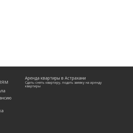
Аренда квартиры в Астрахани
лям
Сдать-снять квартиру, подать заявку на аренду
квартиры
ала
ансию
ка
е