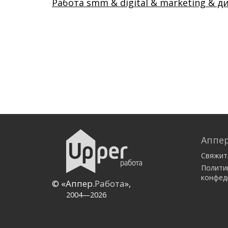
Работа smm & digital & marketing & д
Аппер
Свяжит
Полити
конфед
© «Аппер.
Работа
»,
2004—2026