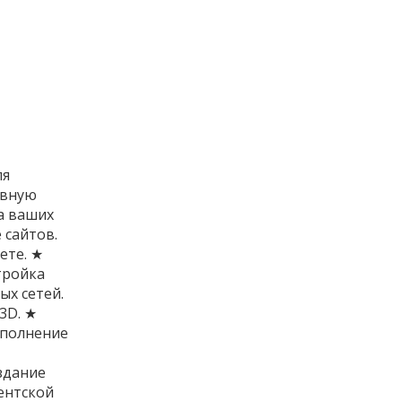
ля
ивную
а ваших
 сайтов.
ете. ★
тройка
ых сетей.
3D. ★
ыполнение
здание
ентской