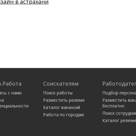
изайн в астрахани
.Работа
Соискателям
Работодате
есь с нами
Поиск работы
Подбор персон
ка
Разместить резюме
Разместить вак
енциальности
бесплатно
Каталог вакансий
Поиск сотрудни
Работа по городам
Каталог резюм