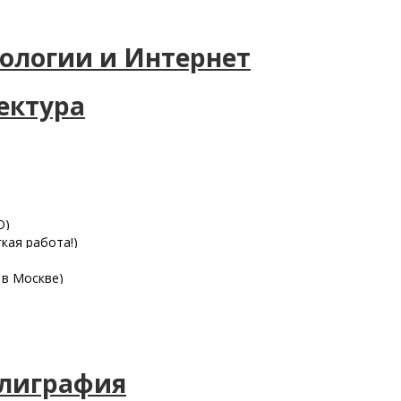
ологии и Интернет
ектура
О)
кая работа!)
 в Москве)
олиграфия