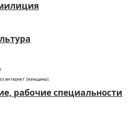
 милиция
ультура
в
ез интернет (женщины).
ие, рабочие специальности