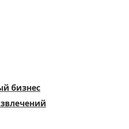
ый бизнес
азвлечений