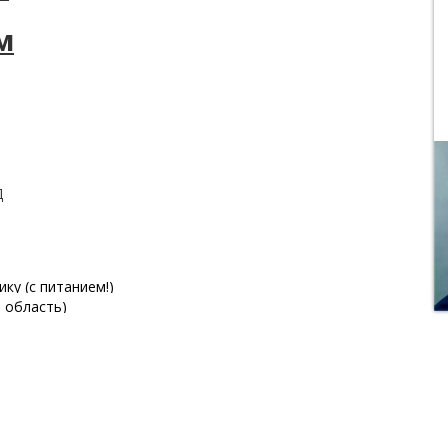
м
Д
ку (с питанием!)
 область)