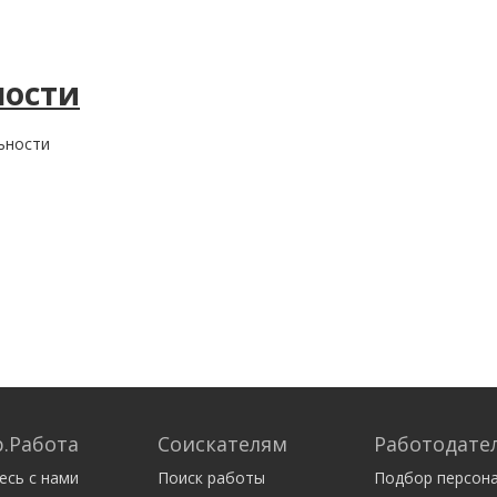
ности
ьности
.Работа
Соискателям
Работодате
есь с нами
Поиск работы
Подбор персон