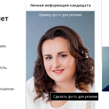
Личная информация кандидата
Пример фото для резюме
лет
иях.
оль.
оналом-
Сделать фото для резюме