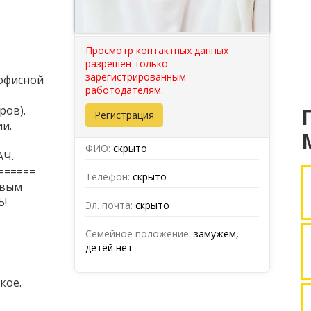
Просмотр контактных данных
разрешен только
зарегистрированным
офисной
работодателям.
ров).
Регистрация
и.
ФИО:
скрыто
Ч.
======
Телефон:
скрыто
овым
Ь!
Эл. почта:
скрыто
Семейное положение:
замужем,
детей нет
кое.