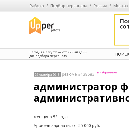
Работа
/
Подбор персонала
/
Россия
/
Москва
По
со
Сегодня
6 августа
— отличный день
ПОИСК
для подбора персонала
в избранное
резюме #138683
29 октября 2018
администратор ф
административн
женщина 53 года
Уровень зарплаты: от 55 000 руб.