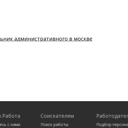
ьник административного в москве
.Работа
Соискателям
Работодате
есь с нами
Поиск работы
Подбор персон