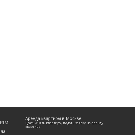
Аренда квартиры в Москве
лям
Сдать-снять квартиру, подать заявку на аренду
квартиры
ала