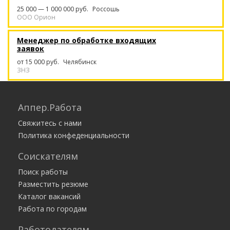
25 000 — 1 000 000 руб.
Россошь
ООО Орион
Менеджер по обработке входящих
заявок
от 15 000 руб.
Челябинск
ЗНЗ
Диспетчер на телефон
Аппер.Работа
от 200 000 руб.
Москва
ИП Макарова Анна Леонидовна
Свяжитесь с нами
Политика конфеденциальности
Диспетчер в офис - высокооплачиваемая
работа - 200 тысяч в месяц
Соискателям
от 200 000 руб.
Москва
ИП Макарова Анна Леонидовна
Поиск работы
Разместить резюме
Каталог вакансий
Работа по городам
Работодателям