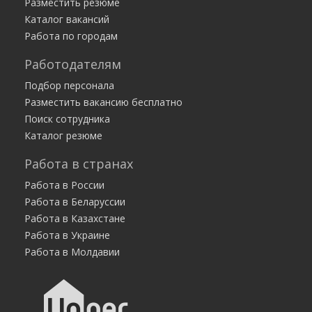
Разместить резюме
Работа есть
Каталог вакансий
Диспетчер в офис - высокооплачиваемая
Работа по городам
работа - 200 тысяч в месяц
Работодателям
от 200 000 руб.
Москва
ИП Макарова Анна Леонидовна
Подбор персонала
Разместить вакансию бесплатно
Поиск сотрудника
Каталог резюме
Работа в странах
Работа в России
Работа в Беларуссии
Работа в Казахстане
Работа в Украине
Работа в Молдавии