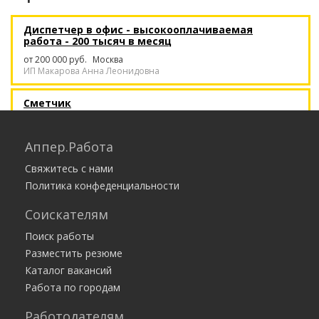
Диспетчер в офис - высокооплачиваемая
работа - 200 тысяч в месяц
от 200 000 руб.
Москва
ИП Макарова Анна Леонидовна
Сметчик
50 000 — 50 000 руб.
Краснодар
ООО Межрегиональный сметный центр
Аппер.Работа
Курьер. Работа с ежедневной оплатой /
Свяжитесь с нами
подработка, без опыта
Политика конфеденциальности
35 000 — 175 584 руб.
Москва
Работа есть
Соискателям
Поиск работы
Клинер
Разместить резюме
Москва
Клининг-сервис CleanON
Каталог вакансий
Работа по городам
Перспективная работа на дому
Работодателям
30 000 — 45 000 руб.
Ростов-на-Дону