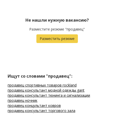
Не нашли нужную вакансию?
Разместите резюме "продавец"
Разместить резюме
Ищут со словами "продавец":
продавец спортивных товаров rockland
продавец консультант модной одежды gant
продавец консультант тюнинга и сигнализации
продавец ночник
продавец концультант ковров
продавец консультант торгового зала