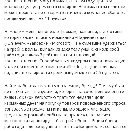
соответственно, могут ожидать в этом году притока
молодых целеустремленных кадров. Неожиданным взлетом
может похвастаться фармацевтическая компания «Sanofi»,
продвинувшаяся на 11 пунктов.
Немногим меньше повезло фирмам, названия, и логотипы
которых засветились в номинации «Падение года»
(«Unilever», «Yandex» и «Microsoft»). Не сумевшие удержаться
на гребне волны, выпали из десятки лучших, снизив свой
работодательский рейтинг на 8 и 11 позиций
соответственно. Своеобразным лидером в анти-номинации
является известная компания «Nestle», осуществившая
падение популярности среди выпускников на 26 пунктов.
Найти работодателя по узнаваемому бренду? Почему бы и
нет – считают выпускники, которые на собственном опыте
знают, с какой легкостью тратится немалая доля
карманных денег на покупку товаров повседневного спроса.
Узнаваемые предметы гигиены, моющие и чистящие
средства огромной прибыли не приносят, но за счет
массовости гарантируют быстрый оборот. Еще и бренд
работодателя раскручивать нет необходимости, сознаются