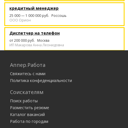
кредитный менеджер
25 000 — 1 000 000 руб.
Россошь
ООО Орион
Диспетчер на телефон
от 200 000 руб.
Москва
ИП Макарова Анна Леонидовна
Диспетчер в офис - высокооплачиваемая
работа - 200 тысяч в месяц
Аппер.Работа
от 200 000 руб.
Москва
Свяжитесь с нами
ИП Макарова Анна Леонидовна
Политика конфеденциальности
Клинер
Соискателям
Москва
Клининг-сервис CleanON
Поиск работы
Разместить резюме
Каталог вакансий
Работа по городам