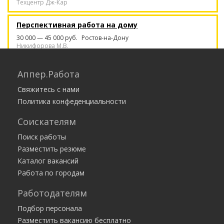
Техцентр Дж-Кар
Перспективная работа на дому
30 000 — 45 000 руб.
Ростов-на-Дону
Никифорова М.В.
Сметчик
Аппер.Работа
50 000 — 50 000 руб.
Краснодар
Свяжитесь с нами
ООО Межрегиональный сметный центр
Политика конфеденциальности
Горничная
Соискателям
80 000 — 120 000 руб.
Москва
ПРОСТОР
Поиск работы
Разместить резюме
Каталог вакансий
Работа по городам
Работодателям
Подбор персонала
Разместить вакансию бесплатно