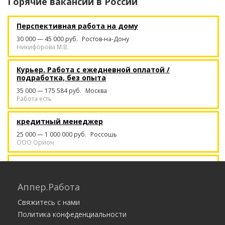
Горячие вакансии в
России
Перспективная работа на дому
30 000 — 45 000 руб.
Ростов-на-Дону
Никифорова М.В.
Курьер. Работа с ежедневной оплатой /
подработка, без опыта
35 000 — 175 584 руб.
Москва
Работа есть
кредитный менеджер
25 000 — 1 000 000 руб.
Россошь
ООО Орион
Менеджер по обработке входящих
заявок
Аппер.Работа
от 15 000 руб.
Челябинск
ЗНЗ
Свяжитесь с нами
Политика конфеденциальности
Диспетчер в офис - высокооплачиваемая
работа - 200 тысяч в месяц