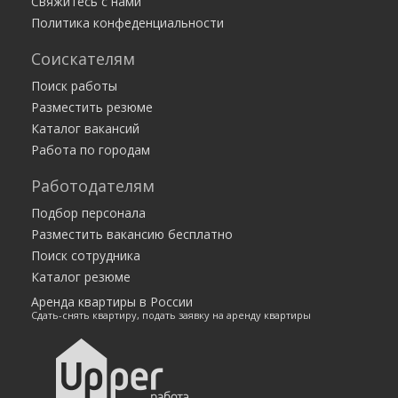
Свяжитесь с нами
Никифорова М.В.
Политика конфеденциальности
Менеджер отдела запчастей на СТО
Соискателям
от 50 000 руб.
Краснодар
Техцентр Дж-Кар
Поиск работы
Разместить резюме
Каталог вакансий
Работа по городам
Работодателям
Подбор персонала
Разместить вакансию бесплатно
Поиск сотрудника
Каталог резюме
Аренда квартиры в России
Сдать-снять квартиру, подать заявку на аренду квартиры