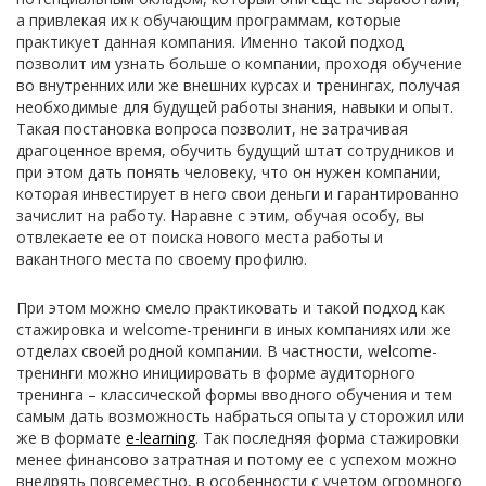
а привлекая их к обучающим программам, которые
практикует данная компания. Именно такой подход
позволит им узнать больше о компании, проходя обучение
во внутренних или же внешних курсах и тренингах, получая
необходимые для будущей работы знания, навыки и опыт.
Такая постановка вопроса позволит, не затрачивая
драгоценное время, обучить будущий штат сотрудников и
при этом дать понять человеку, что он нужен компании,
которая инвестирует в него свои деньги и гарантированно
зачислит на работу. Наравне с этим, обучая особу, вы
отвлекаете ее от поиска нового места работы и
вакантного места по своему профилю.
При этом можно смело практиковать и такой подход как
стажировка и welcome-тренинги в иных компаниях или же
отделах своей родной компании. В частности, welcome-
тренинги можно инициировать в форме аудиторного
тренинга – классической формы вводного обучения и тем
самым дать возможность набраться опыта у сторожил или
же в формате
e-learning
. Так последняя форма стажировки
менее финансово затратная и потому ее с успехом можно
внедрять повсеместно, в особенности с учетом огромного