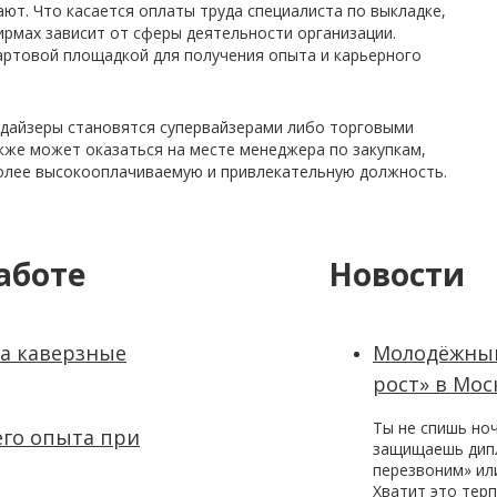
ют. Что касается оплаты труда специалиста по выкладке,
фирмах зависит от сферы деятельности организации.
артовой площадкой для получения опыта и карьерного
дайзеры становятся супервайзерами либо торговыми
кже может оказаться на месте менеджера по закупкам,
более высокооплачиваемую и привлекательную должность.
аботе
Новости
а каверзные
Молодёжный
рост» в Мос
Ты не спишь но
го опыта при
защищаешь дипл
перезвоним» ил
Хватит это тер