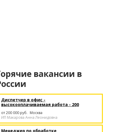
Горячие вакансии в
России
Диспетчер в офис -
высокооплачиваемая работа - 200
тысяч в месяц
от 200 000 руб.
Москва
ИП Макарова Анна Леонидовна
Менеджер по обработке