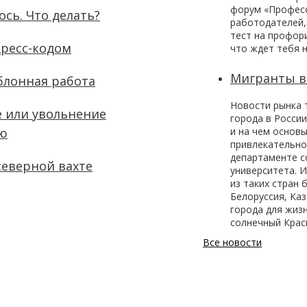
форум «Професс
сь. Что делать?
работодателей,
тест на профори
дресс-кодом
что ждет тебя н
Мигранты 
блонная работа
Новости рынка 
 или увольнение
города в Росси
ию
и на чем основы
привлекательно
департаменте с
северной вахте
университета. 
из таких стран 
Белоруссия, Ка
города для жизн
солнечный Крас
Все новости