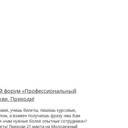
 форум «Профессиональный
кве. Приходи!
чами, учишь билеты, пишешь курсовые,
ом, а взамен получаешь фразу «мы Вам
и «нам нужные более опытные сотрудники»?
петь! Приходи 21 марта на Молодежный