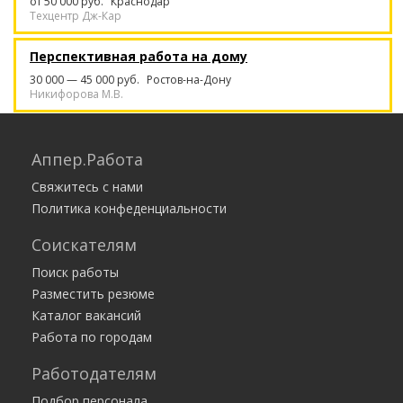
от 50 000 руб.
Краснодар
Техцентр Дж-Кар
Перспективная работа на дому
30 000 — 45 000 руб.
Ростов-на-Дону
Никифорова М.В.
Курьер. Работа с ежедневной оплатой /
подработка, без опыта
Аппер.Работа
35 000 — 175 584 руб.
Москва
Свяжитесь с нами
Работа есть
Политика конфеденциальности
Сметчик
Соискателям
50 000 — 50 000 руб.
Краснодар
ООО Межрегиональный сметный центр
Поиск работы
Разместить резюме
Каталог вакансий
Работа по городам
Работодателям
Подбор персонала