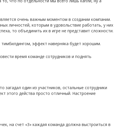
то, что по отдельности мы всего лишь капли, ну а
 является очень важным моментом в создании компании.
ных личностей, которым в удовольствие работать, у них
пеха, то объединить их в игре не представит сложности.
я тимбилдингом, эффект наверняка будет хорошим.
овести время команде сотрудников и поднять
то загадал один из участников, остальные сотрудники
ект этого действа просто отличный. Настроение
чек, на счет «3» каждая команда должна выстроиться в