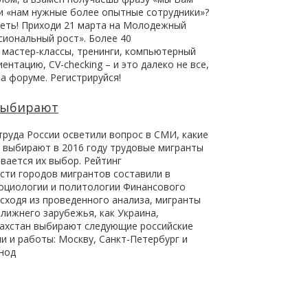
и «нам нужные более опытные сотрудники»?
петь! Приходи 21 марта на Молодежный
иональный рост». Более 40
 мастер-классы, тренинги, компьютерный
ентацию, CV-checking – и это далеко не все,
а форуме. Регистрируйся!
выбирают
труда России осветили вопрос в СМИ, какие
и выбирают в 2016 году трудовые мигранты
вается их выбор. Рейтинг
сти городов мигрантов составили в
оциологии и политологии Финансового
Исходя из проведенного анализа, мигранты
ближнего зарубежья, как Украина,
захстан выбирают следующие российские
и и работы: Москву, Санкт-Петербург и
нод