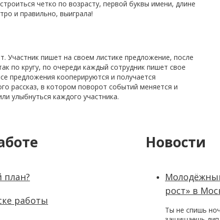
троиться четко по возрасту, первой буквы имени, длине
стро и правильно, выиграла!
ет. Участник пишет на своем листике предложение, после
так по кругу, по очереди каждый сотрудник пишет свое
 все предложения кооперируются и получается
го рассказ, в котором поворот событий меняется и
или улыбнуться каждого участника.
аботе
Новости
 план?
Молодёжный
рост» в Мос
ске работы
Ты не спишь но
защищаешь дипл