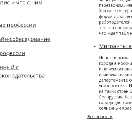
зис и что с ним
перезвоним» ил
Хватит это тер
форум «Професс
работодателей,
ые профессии
тест на профори
что ждет тебя н
айн-собеседование
Мигранты 
профессии
Новости рынка 
города в Росси
анный с
и на чем основы
привлекательно
аконодательства
департаменте с
университета. 
из таких стран 
Белоруссия, Ка
города для жизн
солнечный Крас
Все новости