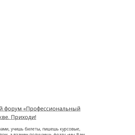
 форум «Профессиональный
кве. Приходи!
чами, учишь билеты, пишешь курсовые,
ом, а взамен получаешь фразу «мы Вам