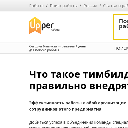
Работа
/
Поиск работы
/
Россия
/
Cтатьи о ра
По
ра
Сегодня
6 августа
— отличный день
ПОИСК
для поиска работы
Что такое тимбилд
правильно внедря
Эффективность работы любой организации 
сотрудников этого предприятия.
Добиться успеха в объединении команды специал
угроз, уговоров или наказаний непослушных сотр