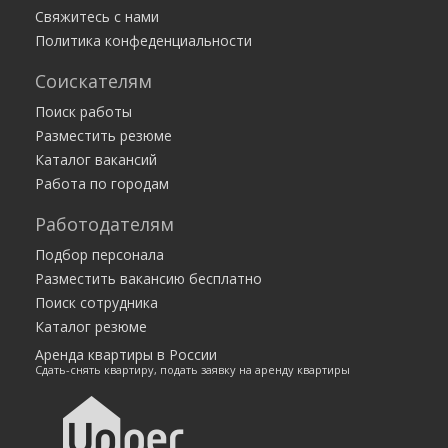
35 000 — 175 584 руб.
Москва
Свяжитесь с нами
Работа есть
Политика конфеденциальности
Клинер
Соискателям
Москва
Клининг-сервис CleanON
Поиск работы
Разместить резюме
Каталог вакансий
Работа по городам
Работодателям
Подбор персонала
Разместить вакансию бесплатно
Поиск сотрудника
Каталог резюме
Аренда квартиры в России
Сдать-снять квартиру, подать заявку на аренду квартиры