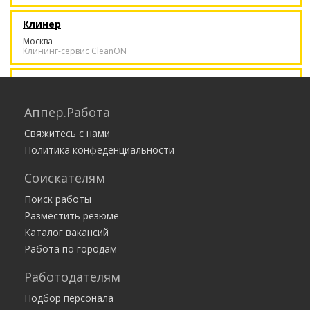
Клинер
Москва
Клининг-сервис CleanON
Диспетчер в офис - высокооплачиваемая
работа - 200 тысяч в месяц
Аппер.Работа
от 200 000 руб.
Москва
ИП Макарова Анна Леонидовна
Свяжитесь с нами
Политика конфеденциальности
Курьер. Работа с ежедневной оплатой /
подработка, без опыта
Соискателям
35 000 — 175 584 руб.
Москва
Работа есть
Поиск работы
Разместить резюме
Каталог вакансий
Работа по городам
Работодателям
Подбор персонала