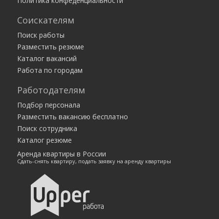
Политика конфеденциальности
Курьер. Работа с ежедневной оплатой /
подработка, без опыта
Соискателям
35 000 — 175 584 руб.
Москва
Работа есть
Поиск работы
Разместить резюме
Каталог вакансий
Работа по городам
Работодателям
Подбор персонала
Разместить вакансию бесплатно
Поиск сотрудника
Каталог резюме
Аренда квартиры в России
Сдать-снять квартиру, подать заявку на аренду квартиры