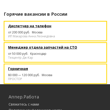
Горячие вакансии в
России
Диспетчер на телефон
от 200 000 руб.
Москва
ИП Макарова Анна Леонидовна
Менеджер отдела запчастей на СТО
от 50 000 руб.
Краснодар
Техцентр Дж-Кар
Горничная
80 000 — 120 000 руб.
Москва
ПРОСТОР
кредитный менеджер
Аппер.Работа
25 000 — 1 000 000 руб.
Россошь
ООО Орион
Свяжитесь с нами