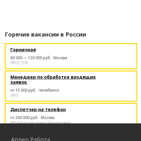
Горячие вакансии в
России
Горничная
80 000 — 120 000 руб.
Москва
ПРОСТОР
Менеджер по обработке входящих
заявок
от 15 000 руб.
Челябинск
ЗНЗ
Диспетчер на телефон
от 200 000 руб.
Москва
ИП Макарова Анна Леонидовна
Сметчик
Аппер.Работа