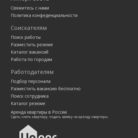
50 000 — 50 000 руб.
Краснодар
Свяжитесь с нами
ООО Межрегиональный сметный центр
Политика конфеденциальности
Клинер
Соискателям
Москва
Клининг-сервис CleanON
Поиск работы
Разместить резюме
Каталог вакансий
Работа по городам
Работодателям
Подбор персонала
Разместить вакансию бесплатно
Поиск сотрудника
Каталог резюме
Аренда квартиры в России
Сдать-снять квартиру, подать заявку на аренду квартиры