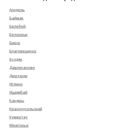
Агидель
Баймак
Белебей
Белорецк
Бирск
Благовещенск
Буздяк
Давлеканово
Дюртюли
Иглино
Ишимбай
Кандры
Красноусольский
Кумертау
Межгорье