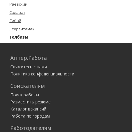
Раевский
Салават
Сибай
Стерлитамак
Толбазы
Туймазы
Уфа
Аппер.Работа
Учалы
Свяжитесь с нами
Чекмагуш
Политика конфеденциальности
Чишмы
Соискателям
Янаул
Поиск работы
Все города
Разместить резюме
Каталог вакансий
Работа по городам
Работодателям