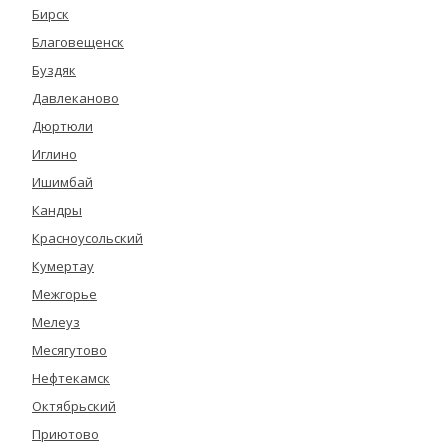
Бирск
Благовещенск
Буздяк
Давлеканово
Дюртюли
Иглино
Ишимбай
Кандры
Красноусольский
Кумертау
Межгорье
Мелеуз
Месягутово
Нефтекамск
Октябрьский
Приютово