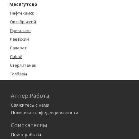
Месягутово
Нефтекамск
Октябрьский
Приютово
Раевский
Салават
Сибай
Стерлитамак
Толбазы
Туймазы
Уфа
Аппер.Работа
Учалы
Свяжитесь с нами
Чекмагуш
Политика конфеденциальности
Чишмы
Соискателям
Янаул
Поиск работы