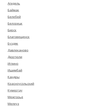
Агидель
Баймак
Белебей
Белорецк
Бирск
Благовещенск
Буздяк
Давлеканово
Дюртюли
Иглино
Ишимбай
Кандры
Красноусольский
Кумертау
Межгорье
Мелеуз