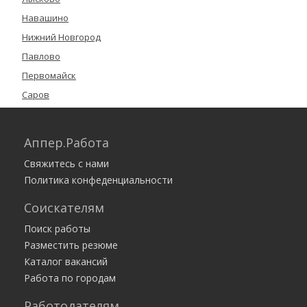
Навашино
Нижний Новгород
Павлово
Первомайск
Саров
Семёнов
Сергач
Аппер.Работа
Урень
Свяжитесь с нами
Чкаловск
Политика конфеденциальности
Шатки
Соискателям
Шахунья
Поиск работы
Все города
Разместить резюме
Каталог вакансий
Работа по городам
Работодателям