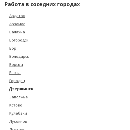
Работа в соседних городах
Ардатов
Арзамас
Балахна
Богородск
Бор
Володарск
Ворсма
Выкса
Городец
Дзержинск
Заволжье
Кстово
Кулебаки
Лукоянов
Лысково