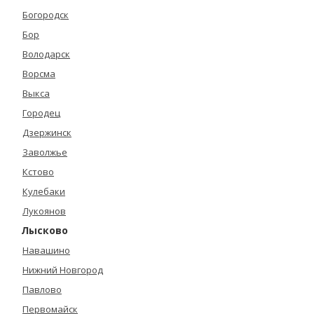
Богородск
Бор
Володарск
Ворсма
Выкса
Городец
Дзержинск
Заволжье
Кстово
Кулебаки
Лукоянов
Лысково
Навашино
Нижний Новгород
Павлово
Первомайск