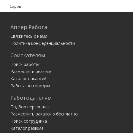
Саров
Семёнов
Сергач
Аппер.Работа
Урень
Свяжитесь с нами
Чкаловск
Политика конфеденциальности
Шатки
Соискателям
Шахунья
Поиск работы
Все города
Разместить резюме
Каталог вакансий
Работа по городам
Работодателям
Подбор персонала
Разместить вакансию бесплатно
Поиск сотрудника
Каталог резюме