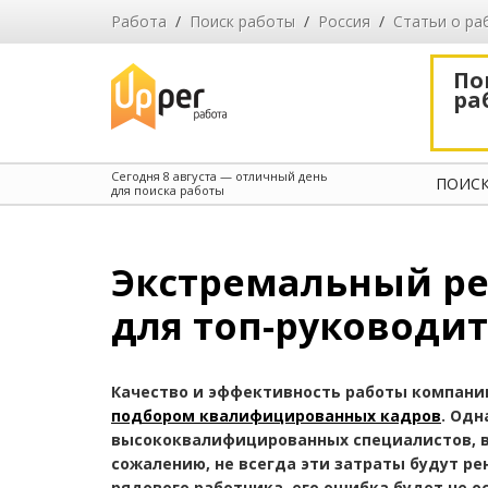
Работа
/
Поиск работы
/
Россия
/
Cтатьи о ра
По
ра
Сегодня
8 августа
— отличный день
ПОИСК
для поиска работы
Экстремальный ре
для топ-руководи
Качество и эффективность работы компани
подбором квалифицированных кадров
. Од
высококвалифицированных специалистов, в
сожалению, не всегда эти затраты будут ре
рядового работника, его ошибка будет не о