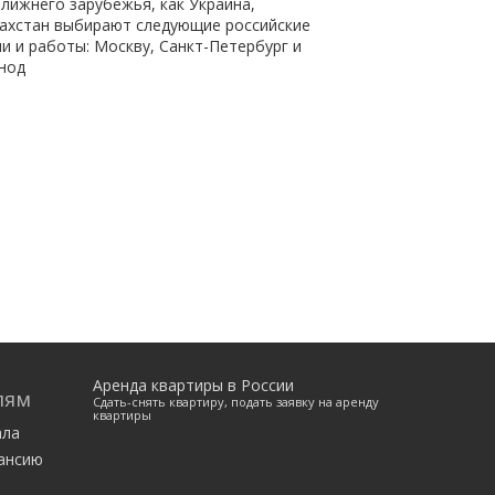
ближнего зарубежья, как Украина,
захстан выбирают следующие российские
и и работы: Москву, Санкт-Петербург и
нод
Аренда квартиры в России
лям
Сдать-снять квартиру, подать заявку на аренду
квартиры
ала
ансию