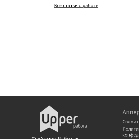
Все статьи о работе
Аппер
Свяжит
Полити
конфед
© «Аппер.
Работа
»,