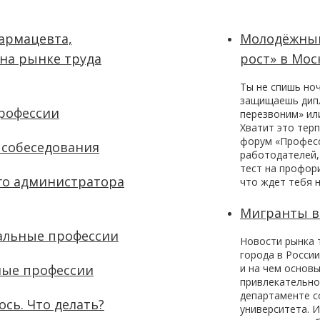
армацевта,
Молодёжный
 на рынке труда
рост» в Мос
Ты не спишь но
защищаешь дипл
профессии
перезвоним» ил
Хватит это тер
форум «Професс
 собеседования
работодателей,
тест на профори
го администратора
что ждет тебя н
Мигранты 
уальные профессии
Новости рынка 
города в Росси
ные профессии
и на чем основы
привлекательно
департаменте с
сь. Что делать?
университета. 