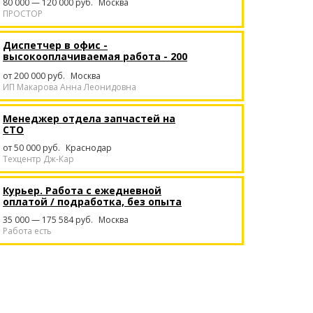
80 000 — 120 000 руб.
Москва
ПРОСТОР
Диспетчер в офис -
высокооплачиваемая работа - 200
тысяч в месяц
от 200 000 руб.
Москва
ИП Макарова Анна Леонидовна
Менеджер отдела запчастей на
СТО
от 50 000 руб.
Краснодар
Техцентр Дж-Кар
Курьер. Работа с ежедневной
оплатой / подработка, без опыта
35 000 — 175 584 руб.
Москва
Работа есть