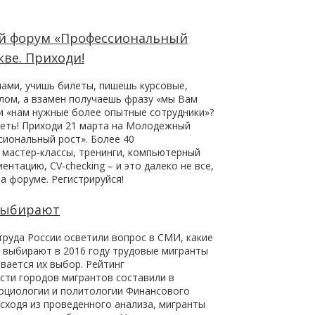
 форум «Профессиональный
кве. Приходи!
чами, учишь билеты, пишешь курсовые,
ом, а взамен получаешь фразу «мы Вам
и «нам нужные более опытные сотрудники»?
петь! Приходи 21 марта на Молодежный
иональный рост». Более 40
 мастер-классы, тренинги, компьютерный
ентацию, CV-checking – и это далеко не все,
а форуме. Регистрируйся!
выбирают
труда России осветили вопрос в СМИ, какие
и выбирают в 2016 году трудовые мигранты
вается их выбор. Рейтинг
сти городов мигрантов составили в
оциологии и политологии Финансового
Исходя из проведенного анализа, мигранты