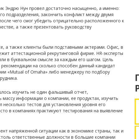
ник Эндрю Нун провел достаточно насыщенно, а именно:
его подразделения, закончить конфликт между двумя
после чего смог убедить отрицательно расположенного к
честве, а также презентовать руководству
исе, а также клиенты были подставными актерами. Офис, в
ежит аттестационной рекрутинговой фирме. HR-эксперты
или в буквальном смысле за каждым его шагом. Цель
 рекомендации на сколько способен данный кандидат
нии «Mutual of Omaha» либо менеджеру по подбору
рудника.
шлось изучить не один фальшивый отчет,
 массу информации о компании, ее продуктах, изучить
л несколько тестов для установления уровня его
асто в компаниях практикуют тестирования на выявление
ент напряженной ситуации как в экономике страны, так и
 столь ответственные должности в большие компании