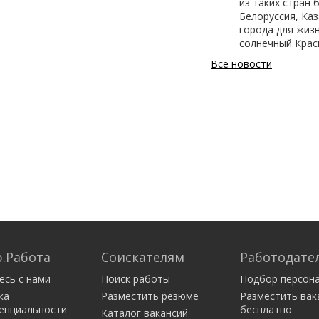
из таких стран 
Белоруссия, Ка
города для жизн
солнечный Крас
Все новости
.Работа
Соискателям
Работодате
есь с нами
Поиск работы
Подбор персон
ка
Разместить резюме
Разместить вак
енциальности
бесплатно
Каталог вакансий