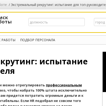
боте
/ Экстремальный рекрутинг: испытание для топ-руководите
иск
боты
 РАБОТЫ
ПОДБОР ПЕРСОНАЛА
крутинг: испытание
теля
и можно отрегулировать
профессиональным
нако, чтобы набрать 100% штата исключительно
ам придется потратить огромные деньги и к
нтабельны. Если HR подобрал не совсем того
собо видна и зачастую именно на таких