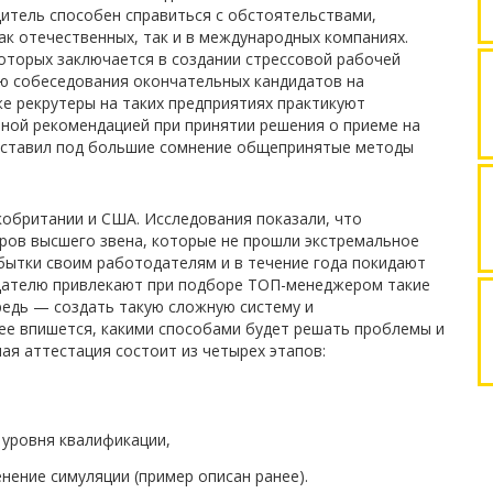
итель способен справиться с обстоятельствами,
ак отечественных, так и в международных компаниях.
оторых заключается в создании стрессовой рабочей
ью собеседования окончательных кандидатов на
же рекрутеры на таких предприятиях практикуют
ной рекомендацией при принятии решения о приеме на
поставил под большие сомнение общепринятые методы
кобритании и США. Исследования показали, что
ров высшего звена, которые не прошли экстремальное
бытки своим работодателям и в течение года покидают
дателю привлекают при подборе ТОП-менеджером такие
редь — создать такую сложную систему и
нее впишется, какими способами будет решать проблемы и
ная аттестация состоит из четырех этапов:
 уровня квалификации,
нение симуляции (пример описан ранее).