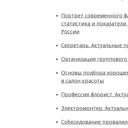
Портрет современного ф
статистика и показатели
России
Секретарь. Актуальные 
Организация группового
Основы подбора хороше
в салон красоты
Профессия флорист. Акт
Электромонтер. Актуаль
Собеседование провалило