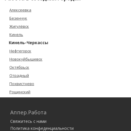
Алексеевка
Безенчук
Жигулёвск
Кинель
Кинель-Черкассы
Нефтегорск
Новокуйбышевск
Октябрьск
Отрадный
Похвистнево
Рощинский
Самара
Суходол
Аппер.Работа
Сызрань
Свяжитесь с нами
Тольятти
Политика конфеденциальности