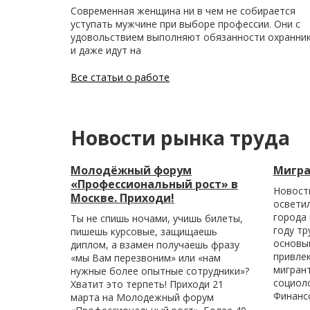
Современная женщина ни в чем не собирается
уступать мужчине при выборе профессии. Они с
удовольствием выполняют обязанности охранни
и даже идут на
Все статьи о работе
Новости рынка труда
Молодёжный форум
Мигра
«Профессиональный рост» в
Новост
Москве. Приходи!
осветил
города 
Ты не спишь ночами, учишь билеты,
году тр
пишешь курсовые, защищаешь
основыв
диплом, а взамен получаешь фразу
привле
«мы Вам перезвоним» или «нам
мигран
нужные более опытные сотрудники»?
социол
Хватит это терпеть! Приходи 21
Финанс
марта на Молодежный форум