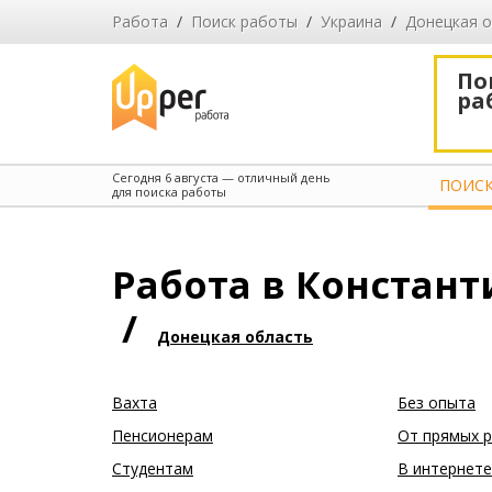
Работа
/
Поиск работы
/
Украина
/
Донецкая 
По
ра
Сегодня
6 августа
— отличный день
ПОИСК
для поиска работы
Работа в Констант
/
Донецкая область
Вахта
Без опыта
Пенсионерам
От прямых 
Студентам
В интернете