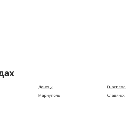
дах
Донецк
Енакиево
Мариуполь
Славянск