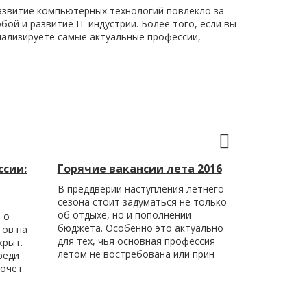
азвитие компьютерных технологий повлекло за
обой и развитие IT-индустрии. Более того, если вы
нализируете самые актуальные профессии,
ссии:
Горячие вакансии лета 2016
В преддверии наступления летнего
сезона стоит задуматься не только
об отдыхе, но и пополнении
 о
бюджета. Особенно это актуально
тов на
для тех, чья основная профессия
крыт.
летом не востребована или прин
реди
хочет