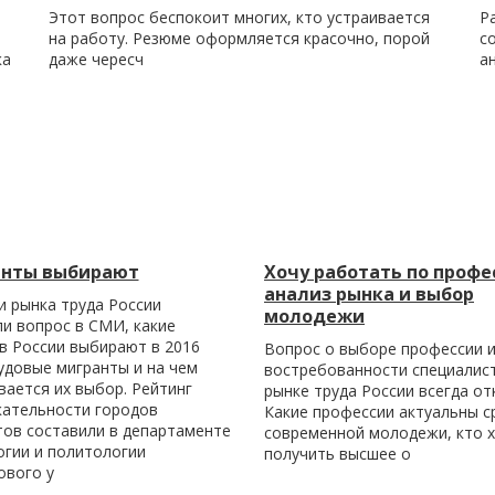
Этот вопрос беспокоит многих, кто устраивается
Р
на работу. Резюме оформляется красочно, порой
с
ка
даже чересч
а
нты выбирают
Хочу работать по профе
анализ рынка и выбор
и рынка труда России
молодежи
и вопрос в СМИ, какие
в России выбирают в 2016
Вопрос о выборе профессии и
удовые мигранты и на чем
востребованности специалис
ается их выбор. Рейтинг
рынке труда России всегда от
кательности городов
Какие профессии актуальны с
тов составили в департаменте
современной молодежи, кто 
огии и политологии
получить высшее о
ового у